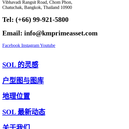
Vibhavadi Rangsit Road, Chom Phon,
Chatuchak, Bangkok, Thailand 10900
Tel: (+66) 99-921-5800
Email: info@kmprimeasset.com
Facebook
Instagram
Youtube
SOL 的灵感
户型图与图库
地理位置
SOL 最新动态
关于我们