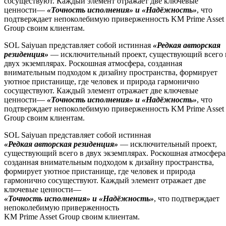
сосуществуют. Каждый элемент отражает две ключевые
ценности—
«Точность исполнения» и «Надёжность»
, что
подтверждает непоколебимую приверженность KM Prime Asset
Group своим клиентам.
SOL Saiyuan представляет собой истинн
ая
«
Редкая авторская
резиденция
»
— исключительный проект, существующий всего 
двух экземплярах.
Роскошная атмосфера, созданная
внимательным подходом к дизайну пространства, формирует
уютное пристанище, где человек и природа гармонично
сосуществуют. Каждый элемент отражает две ключевые
ценности—
«Точность исполнения» и «Надёжность»
, что
подтверждает непоколебимую приверженность KM Prime Asset
Group своим клиентам.
SOL Saiyuan представляет собой истинн
ая
«
Редкая авторская резиденция
»
— исключительный проект,
существующий всего в двух экземплярах.
Роскошная атмосфера
созданная внимательным подходом к дизайну пространства,
формирует уютное пристанище, где человек и природа
гармонично сосуществуют. Каждый элемент отражает две
ключевые ценности—
«Точность исполнения» и «Надёжность»
, что подтверждает
непоколебимую приверженность
KM Prime Asset Group своим клиентам.