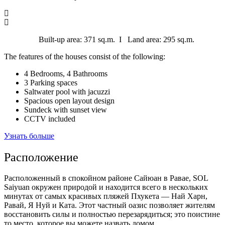
Built-up area: 371 sq.m. I Land area: 295 sq.m.
The features of the houses consist of the following:
4 Bedrooms, 4 Bathrooms
3 Parking spaces
Saltwater pool with jacuzzi
Spacious open layout design
Sundeck with sunset view
CCTV included
Узнать больше
Расположение
Расположенный в спокойном районе Сайюан в Равае, SOL
Saiyuan окружен природой и находится всего в нескольких
минутах от самых красивых пляжей Пхукета — Най Харн,
Равай, Я Нуй и Ката.
Этот частный оазис
позволяет жителям
восстановить силы и полностью перезарядиться; это поистине
то место, которое вы можете назвать домом.